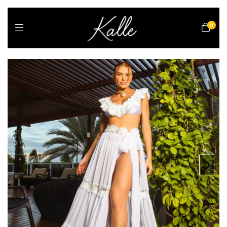
0
1
/
9