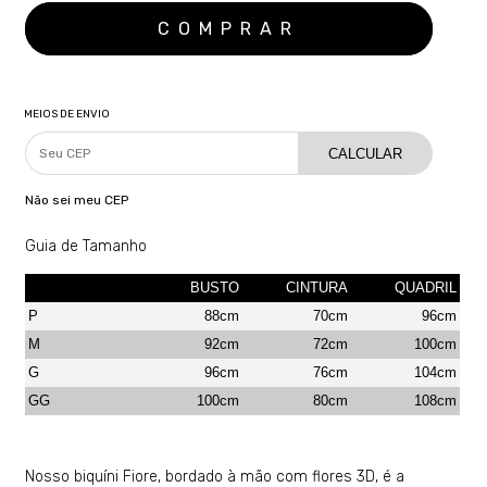
MEIOS DE ENVIO
CALCULAR
Não sei meu CEP
Guia de Tamanho
BUSTO
CINTURA
QUADRIL
P
88cm
70cm
96cm
M
92cm
72cm
100cm
G
96cm
76cm
104cm
GG
100cm
80cm
108cm
Nosso biquíni Fiore, bordado à mão com flores 3D, é a