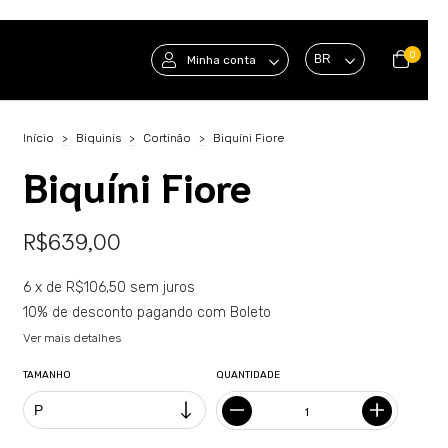
0
Minha conta
Início
>
Biquinis
>
Cortinão
>
Biquíni Fiore
Biquíni Fiore
R$639,00
6
x de
R$106,50
sem juros
10% de desconto
pagando com Boleto
Ver mais detalhes
TAMANHO
QUANTIDADE